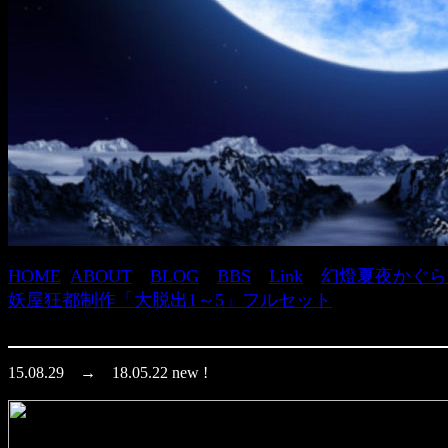
HOME
ABOUT
BLOG
BBS
Link
幻燈夏夜かぐら
妖屋狂都制作「大脱出1～5」フルセット
15.08.29 → 18.05.22 new !